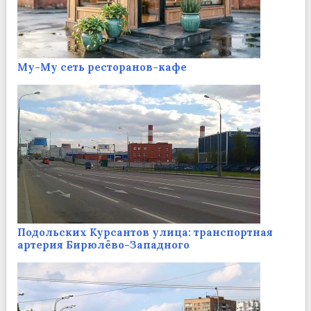
Му-Му сеть ресторанов-кафе
Подольских Курсантов улица: транспортная
артерия Бирюлёво-Западного