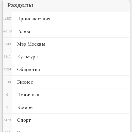
Разделы
Происшествия
14857
Город
48318
Мэр Москвы
2749
Культура
3140
Общество
4924
Бизнес
3818
Политика
0
В мире
3
Спорт
3479