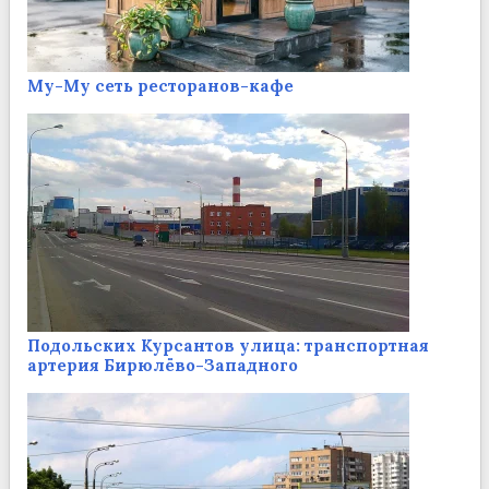
Му-Му сеть ресторанов-кафе
Подольских Курсантов улица: транспортная
артерия Бирюлёво-Западного