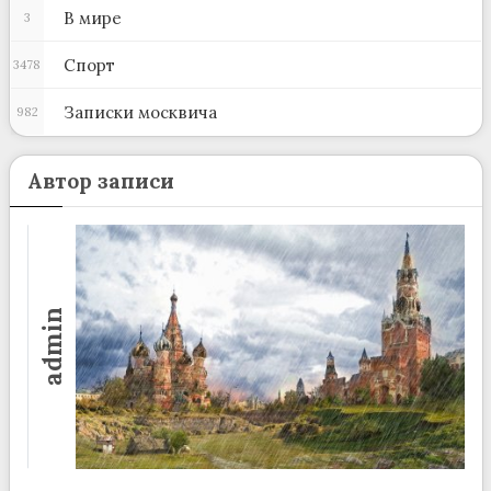
В мире
3
Спорт
3478
Записки москвича
982
Автор записи
admin