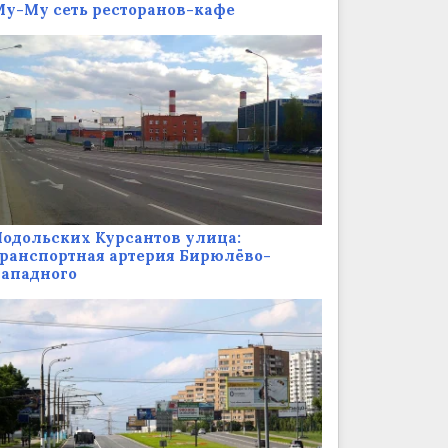
у-Му сеть ресторанов-кафе
одольских Курсантов улица:
ранспортная артерия Бирюлёво-
Западного