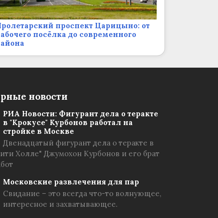
ролетарский проспект Царицыно: от
абочего посёлка до современного
района
рные новости
РИА Новости: Фигурант дела о теракте
в "Крокусе" Курбонов работал на
стройке в Москве
Двенадцатый фигурант дела о теракте в
Сити Холле" Джумохон Курбонов и его брат
абот
Московские развлечения для пар
Свидание – это всегда что-то волнующее,
интересное и захватывающее.