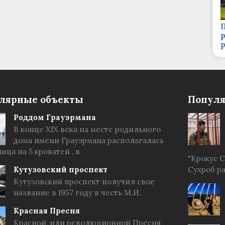
П
р
лярные объекты
Популя
Роддом Грауэрмана
В конце XIX века на месте родильного
дома имени Грауэрмана располагалась
ица на 5 кроватей , в
"Крокус 
Кутузовский проспект
Сухроб р
Кутузовский проспект получил свое
название в 1957 году в честь М.И.
Красная Пресня
Красной, или революционной Пресня