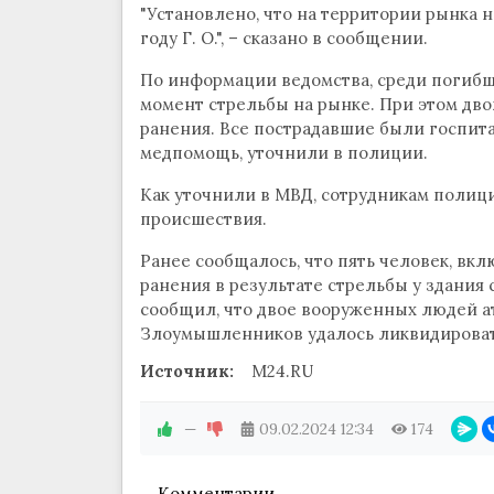
"Установлено, что на территории рынка 
году Г. О.", – сказано в сообщении.
По информации ведомства, среди погибши
момент стрельбы на рынке. При этом д
ранения. Все пострадавшие были госпит
медпомощь, уточнили в полиции.
Как уточнили в МВД, сотрудникам полици
происшествия.
Ранее сообщалось, что пять человек, вк
ранения в результате стрельбы у здания 
сообщил, что двое вооруженных людей ат
Злоумышленников удалось ликвидировать
Источник:
M24.RU
—
09.02.2024
12:34
174
Комментарии