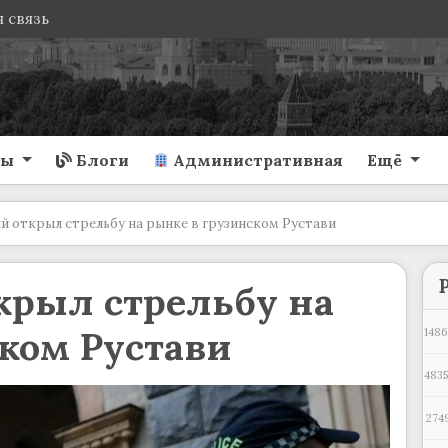
 связь
ты
Блоги
Административная
Ещё
й открыл стрельбу на рынке в грузинском Рустави
крыл стрельбу на
ком Рустави
1486
4835
274