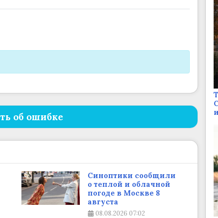
Т
С
и
ть об ошибке
Синоптики сообщили
о теплой и облачной
погоде в Москве 8
августа
08.08.2026
07:02