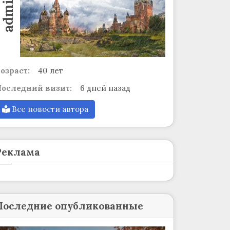
admin
озраст:
40 лет
оследний визит:
6 дней назад
Все новости автора
Реклама
Последние опубликованные