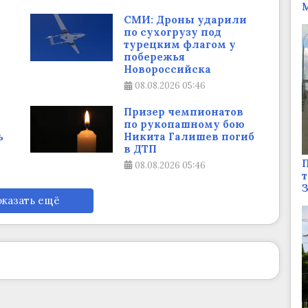
М
СМИ: Дроны ударили
по сухогрузу под
турецким флагом у
побережья
Новороссийска
08.08.2026
05:46
Призер чемпионатов
по рукопашному бою
ь
Никита Галишев погиб
в ДТП
П
08.08.2026
05:46
т
казать ещё