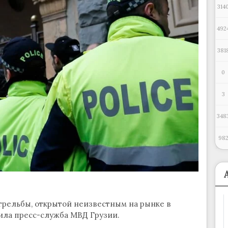
314
492
381
0
3
348
98
трельбы, открытой неизвестным на рынке в
вила пресс-служба МВД Грузии.