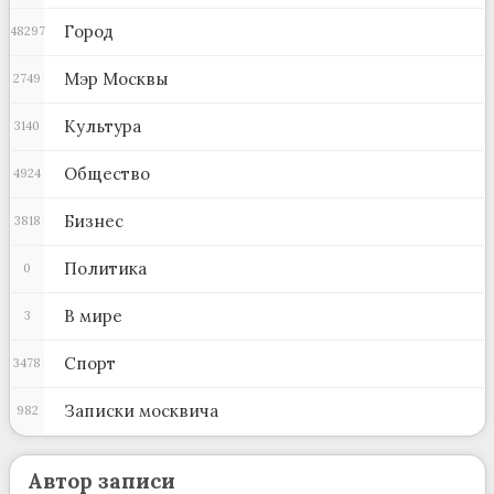
Город
48297
Мэр Москвы
2749
Культура
3140
Общество
4924
Бизнес
3818
Политика
0
В мире
3
Спорт
3478
Записки москвича
982
Автор записи