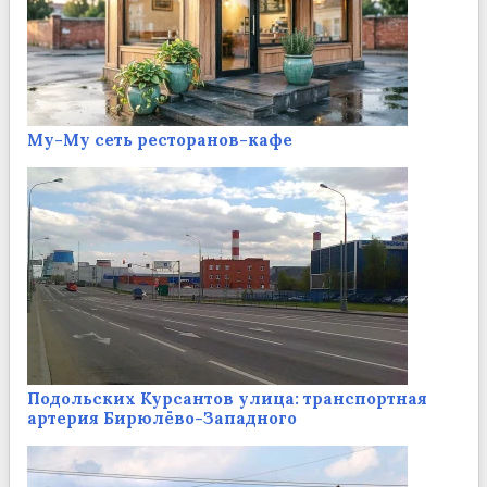
Му-Му сеть ресторанов-кафе
Подольских Курсантов улица: транспортная
артерия Бирюлёво-Западного