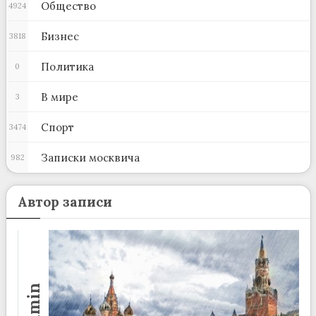
Общество
4924
Бизнес
3818
Политика
0
В мире
3
Спорт
3474
Записки москвича
982
Автор записи
admin