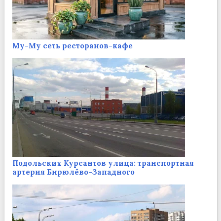
Му-Му сеть ресторанов-кафе
Подольских Курсантов улица: транспортная
артерия Бирюлёво-Западного