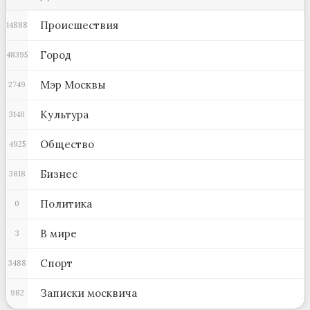
Происшествия
14888
Город
48395
Мэр Москвы
2749
Культура
3140
Общество
4925
Бизнес
3818
Политика
0
В мире
3
Спорт
3488
Записки москвича
982