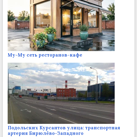
Му-Му сеть ресторанов-кафе
Подольских Курсантов улица: транспортная
артерия Бирюлёво-Западного