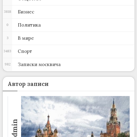
Бизнес
3818
Политика
0
В мире
3
Спорт
3483
Записки москвича
982
Автор записи
admin