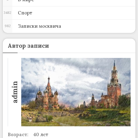
Спорт
3482
Записки москвича
982
Автор записи
admin
Возраст:
40 лет