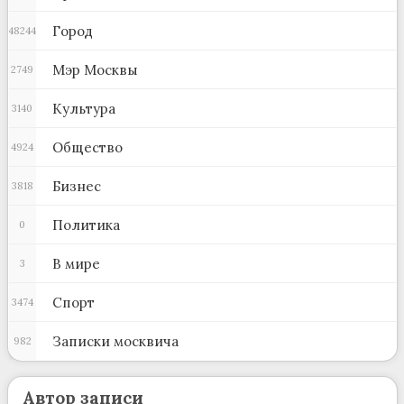
Город
48244
Мэр Москвы
2749
Культура
3140
Общество
4924
Бизнес
3818
Политика
0
В мире
3
Спорт
3474
Записки москвича
982
Автор записи