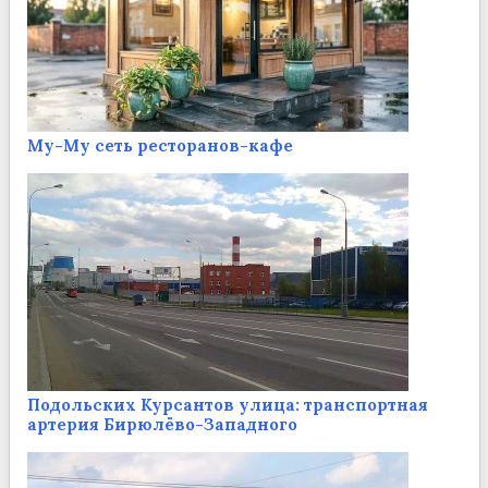
Му-Му сеть ресторанов-кафе
Подольских Курсантов улица: транспортная
артерия Бирюлёво-Западного