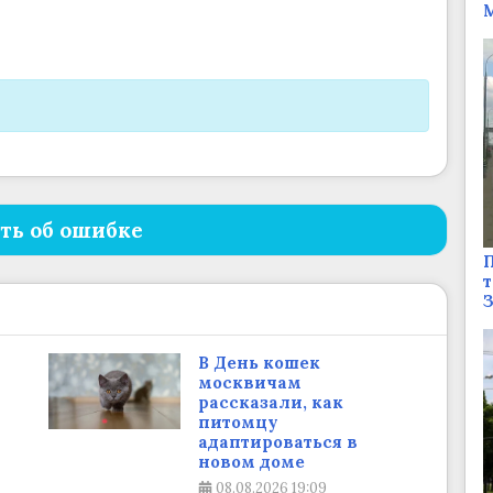
М
ть об ошибке
П
т
В День кошек
москвичам
рассказали, как
питомцу
адаптироваться в
новом доме
08.08.2026
19:09