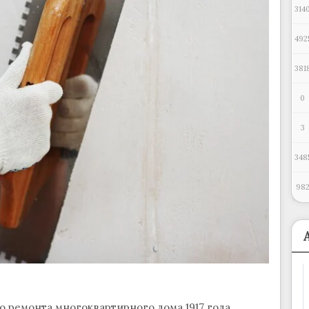
314
492
381
0
3
348
98
о ремонта многоквартирного дома 1917 года