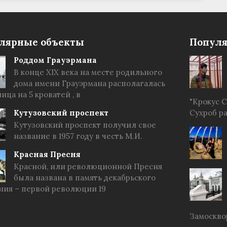
лярные объекты
Популя
Роддом Грауэрмана
В конце XIX века на месте родильного
дома имени Грауэрмана располагалась
ица на 5 кроватей , в
"Крокус 
Кутузовский проспект
Сухроб р
Кутузовский проспект получил свое
название в 1957 году в честь М.И.
Красная Пресня
Красной, или революционной Пресня
была названа в память декабрьского
ния – первой революции 19
Замоскво