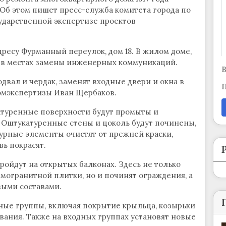
Об этом пишет пресс-служба комитета города по
ударственной экспертизе проектов
ресу Фурманный переулок, дом 18. В жилом доме,
т в местах замены инженерных коммуникаций.
В
двал и чердак, заменят входные двери и окна в
П
комэкспертизы Иван Щербаков.
атуренные поверхности будут промыты и
Оштукатуренные стены и цоколь будут починены,
урные элементы очистят от прежней краски,
ь покрасят.
ройдут на открытых балконах. Здесь не только
амогранитной плитки, но и починят ограждения, а
ыми составами.
ные группы, включая покрытие крыльца, козырьки
вания. Также на входных группах установят новые