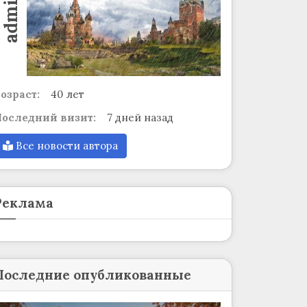
admin
озраст:
40 лет
оследний визит:
7 дней назад
Все новости автора
Реклама
Последние опубликованные