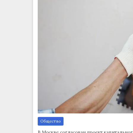
Общество
В Москве согласован проект капитальног