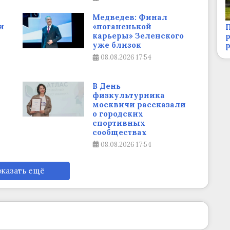
Медведев: Финал
и
«поганенькой
П
карьеры» Зеленского
р
уже близок
08.08.2026
17:54
В День
физкультурника
москвичи рассказали
о городских
спортивных
сообществах
08.08.2026
17:54
казать ещё