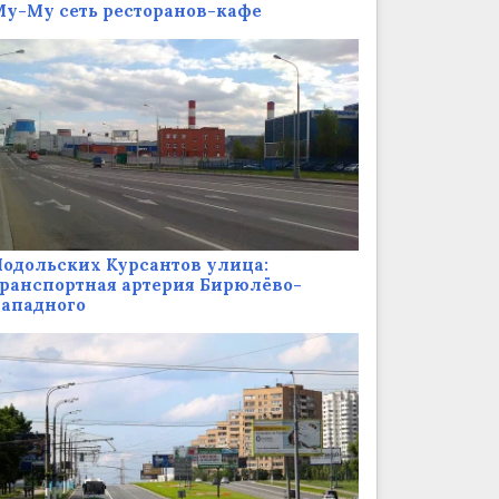
у-Му сеть ресторанов-кафе
одольских Курсантов улица:
ранспортная артерия Бирюлёво-
Западного