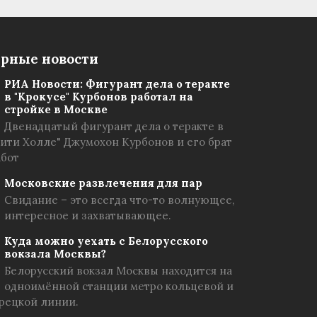
рные новости
РИА Новости: Фигурант дела о теракте
в "Крокусе" Курбонов работал на
стройке в Москве
Двенадцатый фигурант дела о теракте в
Сити Холле" Джумохон Курбонов и его брат
абот
Московские развлечения для пар
Свидание – это всегда что-то волнующее,
интересное и захватывающее.
Куда можно уехать с Белорусского
вокзала Москвы?
Белорусский вокзал Москвы находится на
одноимённой станции метро кольцевой и
рецкой линии.