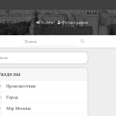
Войти
Регистрация
айоне
Разделы
Происшествия
6
Город
1
Мэр Москвы
9