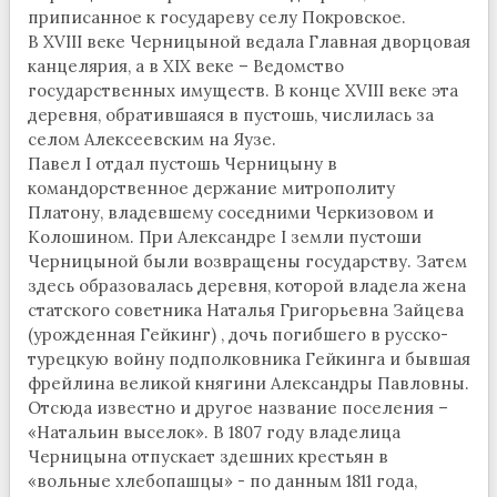
приписанное к государеву селу Покровское.
В XVIII веке Черницыной ведала Главная дворцовая
канцелярия, а в XIX веке – Ведомство
государственных имуществ. В конце XVIII веке эта
деревня, обратившаяся в пустошь, числилась за
селом Алексеевским на Яузе.
Павел I отдал пустошь Черницыну в
командорственное держание митрополиту
Платону, владевшему соседними Черкизовом и
Колошином. При Александре I земли пустоши
Черницыной были возвращены государству. Затем
здесь образовалась деревня, которой владела жена
статского советника Наталья Григорьевна Зайцева
(урожденная Гейкинг) , дочь погибшего в русско-
турецкую войну подполковника Гейкинга и бывшая
фрейлина великой княгини Александры Павловны.
Отсюда известно и другое название поселения –
«Натальин выселок». В 1807 году владелица
Черницына отпускает здешних крестьян в
«вольные хлебопашцы» - по данным 1811 года,