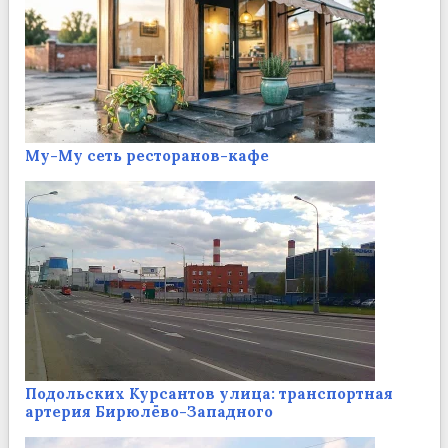
Му-Му сеть ресторанов-кафе
Подольских Курсантов улица: транспортная
артерия Бирюлёво-Западного