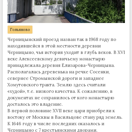
Гольяново
Черницынский проезд назван так в 1968 году по
находившейся в этой местности деревни
Черницыно, чья история уходит в глубь веков. В XVI
веке Алексеевскому девичьему монастырю
принадлежала деревня Елизарова-Черницына.
Располагалась деревенька на речке Сосенки,
севернее Стромынской дороги и западнее
Хомутовского тракта. Землю здесь считали
«худой», т.е. низкого качества. К сожалению, в
документах не сохранилось от кого монастырю
досталось это владение.
В первой половине XVII веке цари приобрели к
востоку от Москвы в Васильцове стану ряд земель.
К 1646 году в числе последних оказалось и
Черницыно с 7 крестьянскими дворами,