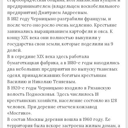
предпринимателем (владельцем воскобелильного
предприятия) Дмитрием Андреевым.
В 1812 году Черницыно разграбили французы, и
после чего оно росло очень медленно. Крестьяне
занимались выращиванием картофеля и овса. К
концу XIX века они полностью выкупили у
государства свои земли, которые поделили на 9
долей.
В в середине XIX века здесь работала
бумаготкацкая фабрика, а в 1880-е годы находились
два небольших предприятия по выпуску тканевых
одеял, принадлежавших богатым крестьянам
Василию и Николаю Теняевым.
В 1920-е годы Черницыно входило в Рязанскую
волость Подмосковья. Здесь числилось 18
крестьянских хозяйств, население состояло из 128
человек. При деревне отмечен кожзавод
«Мосгико».
В состав Москвы деревня вошла в 1960 году. Ее
территория была вскоре застроена жилым домам, а