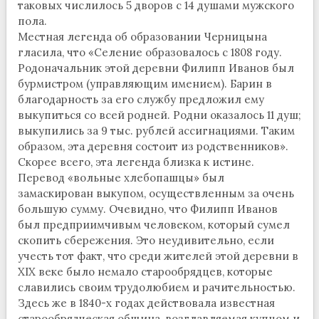
таковых числилось 5 дворов с 14 душами мужского
пола.
Местная легенда об образовании Черницына
гласила, что «Селение образовалось с 1808 году.
Родоначальник этой деревни Филипп Иванов был
бурмистром (управляющим имением). Барин в
благодарность за его службу предложил ему
выкупиться со всей родней. Родни оказалось 11 душ;
выкупились за 9 тыс. рублей ассигнациями. Таким
образом, эта деревня состоит из родственников».
Скорее всего, эта легенда близка к истине.
Перевод «вольные хлебопашцы» был
замаскирован выкупом, осуществленным за очень
большую сумму. Очевидно, что Филипп Иванов
был предприимчивым человеком, который сумел
скопить сбережения. Это неудивительно, если
учесть тот факт, что среди жителей этой деревни в
XIX веке было немало старообрядцев, которые
славились своим трудолюбием и рачительностью.
Здесь же в 1840-х годах действовала известная
старообрядческая община, возглавляемая купцом и