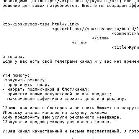
Необходимо [url=https://ktpkrun.ru/]купить[/url] или [u
решение для ваших потребностей. Вместе мы создадим эффе
                                                                <dc:creator>MelvinAlov
                                                                <pubDate>Wed, 06 Mar 2024 02:34:56
                                                                      
ktp-kioskovogo-tipa.html</link>

                    <guid>https://yourmoscow.ru/board/10-ktp-kioskovogo-tipa.html</guid>

                                            <comments>https://yourmoscow.ru/board/10-ktp-kioskovogo-tipa.html#comments</comments>

                                    </item>

                            <item>

                                            <title>Купить рекламу в телеграм</title>

                                                                <description>??Здравствуйте, меня зовут Дмитрий, я менеджер по закупке рекламы 
и товара. 

Если у вас есть свой телеграмм канал и у вас нет времен
??Я помогу: 

-закупить рекламу: 

- продвинуть товар; 

- набрать подписчиков в блог/канал; 

- привести новых покупателей на ваш продукт; 

- максимально эффективно вложить деньги в рекламу. 

?Знаю, как искать блогеров и не слить бюджет на накрутк
?Провожу анализ каналов на закупку рекламы. 

Хочу предложить вам услуги рекламного менеджера. 

?Закупаю и продаю рекламу для вашего канала. 

??Ваш канал качественный и весьма перспективный, я гото