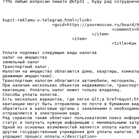
??По любым вопросам пишите @ktp31 , буду рад сотрудниче
                                                                <dc:creator>MelvinAlov
                                                                <pubDate>Mon, 04 Mar 2024 00:09:50
                                                                      
kupit-reklamu-v-telegram.html</link>

                    <guid>https://yourmoscow.ru/board/9-kupit-reklamu-v-telegram.html</guid>

                                            <comments>https://yourmoscow.ru/board/9-kupit-reklamu-v-telegram.html#comments</comments>

                                    </item>

                            <item>

                                            <title>Как частично оплатить налог</title>

                                                                <description>Какое имущество облагается налогом: что облагается налого
Уплате подлежат следующие виды налогов 

налог на имущество 

земельный налог 

Транспортный налог. 

Налогом на имущество облагаются дома, квартиры, комнаты
движимым имуществом). 

Транспортным налогом облагаются автомобили, мотоциклы, 
При наличии нескольких объектов недвижимости, транспорт
квитанции. Уплатить налог может только владелец. 

Способы уплаты нологов. 

Есть несколько вариантов, где легко &lt;a href=&quot;ht
квитанции могут быть отправлены по почте в бумажном вид
обратиться в налоговые органы с заявлением о необходимо
отправляются в электронном виде. 

Ряд сервисов также облегчает пользователям поиск информ
статус и получать нужную информацию с минимальными затр
Одной из основных возможностей является оплата налогов 
другие государственные учреждения для уплаты налогов. В
упрощает процесс оплаты.</description>
