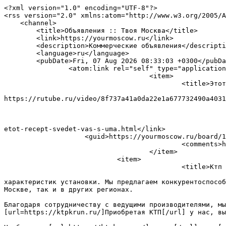
<?xml version="1.0" encoding="UTF-8"?>

<rss version="2.0" xmlns:atom="http://www.w3.org/2005/A
    <channel>

        <title>Объявления :: Твоя Москва</title>

        <link>https://yourmoscow.ru</link>

        <description>Коммерческие объявления</description>

        <language>ru</language>

        <pubDate>Fri, 07 Aug 2026 08:33:03 +0300</pubDate>

                <atom:link rel="self" type="application/rss+xml" href="https://yourmoscow.ru/rss/feed/board"/>

                                    <item>

                                            <title>Этот рецепт сведет вас с ума</title>

                                                                <description>Этот рецепт св
https://rutube.ru/video/8f737a41a0da22e1a677732490a4031
                                                                <dc:creator>MelvinAlov
                                                                <pubDate>Fri, 08 Mar 2024 22:33:23
                                                                      
etot-recept-svedet-vas-s-uma.html</link>

                    <guid>https://yourmoscow.ru/board/11-etot-recept-svedet-vas-s-uma.html</guid>

                                            <comments>https://yourmoscow.ru/board/11-etot-recept-svedet-vas-s-uma.html#comments</comments>

                                    </item>

                            <item>

                                            <title>Ктп Киоскового типа</title>

                                                                <description>[url=https://ktpkrun.ru/]Цены на КТП[/url] варьируются в зав
характеристик установки. Мы предлагаем конкурентоспособ
Москве, так и в других регионах. 

Благодаря сотрудничеству с ведущими производителями, мы
[url=https://ktpkrun.ru/]Приобретая КТП[/url] у нас, вы