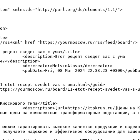
tom" xmlns:dc="http://purl.org/dc/elements/1.1/">

едет вас с ума  
4/</description>

a</dc:creator>

 +0300</pubDate>

                                                          <link>https://y
исимости от мощности и 
ные цены на комплектные трансформаторные подстанции, а т
 можем гарантировать высокое качество продукции и надежн
 получаете надежное и эффективное оборудование для вашей