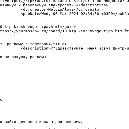
rl=https://ktpkrun.ru/]заказать КТП[/url] по мощности? О
ктивную и безопасную электросеть!</description>

a</dc:creator>

 +0300</pubDate>

                                                          <link>https://y
для блогеров, экспертов 
и на закупку рекламы. 

у. 

в найти для него каналы для рекламы. 
