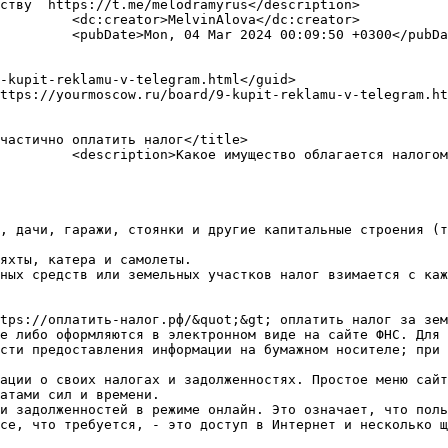
ству  https://t.me/melodramyrus</description>

a</dc:creator>

 +0300</pubDate>

                                                          <link>https://
м для физических лиц? 

, дачи, гаражи, стоянки и другие капитальные строения (т
яхты, катера и самолеты. 

ных средств или земельных участков налог взимается с каж
tps://оплатить-налог.рф/&quot;&gt; оплатить налог за зем
е либо оформляются в электронном виде на сайте ФНС. Для 
сти предоставления информации на бумажном носителе; при 
ации о своих налогах и задолженностях. Простое меню сайт
атами сил и времени. 

и задолженностей в режиме онлайн. Это означает, что поль
се, что требуется, - это доступ в Интернет и несколько щ