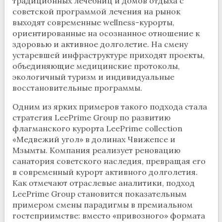
традиционных лечебниц и домов отдыха с
советской программой лечения на рынок
выходят современные wellness-курорты,
ориентированные на осознанное отношение к
здоровью и активное долголетие. На смену
устаревшей инфраструктуре приходят проекты,
объединяющие медицинские протоколы,
экологичный туризм и индивидуальные
восстановительные программы.
Одним из ярких примеров такого подхода стала
стратегия LeePrime Group по развитию
флагманского курорта LeePrime collection
«Медвежий угол» в долинах Чвижепсе и
Мзымты. Компания реализует реновацию
санатория советского наследия, превращая его
в современный курорт активного долголетия.
Как отмечают отраслевые аналитики, подход
LeePrime Group становится показательным
примером смены парадигмы в премиальном
гостеприимстве: вместо «привозного» формата