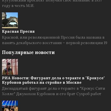
Кутузовский проспект получил свое название в 1957
году в честь М.И.
Красная Пресня
Красной, или революционной Пресня была названа в
память декабрьского восстания – первой революции 19
Популярные новости
РИА Новости: Фигурант дела о теракте в "Крокусе"
Курбонов работал на стройке в Москве
Двенадцатый фигурант дела о теракте в "Крокус Сити
Холле" Джумохон Курбонов и его брат Сухроб работ