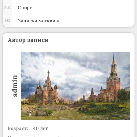
Спорт
3485
Записки москвича
982
Автор записи
admin
Возраст:
40 лет