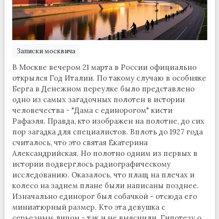
Записки москвича
В Москве вечером 21 марта в России официально
открылся Год Италии. По такому случаю в особняке
Берга в Денежном переулке было представлено
одно из самых загадочных полотен в истории
человечества - "Дама с единорогом" кисти
Рафаэля. Правда, кто изображен на полотне, до сих
пор загадка для специалистов. Вплоть до 1927 года
считалось, что это святая Екатерина
Александрийская. Но полотно одним из первых в
истории подверглось радиографическому
исследованию. Оказалось, что плащ на плечах и
колесо на заднем плане были написаны позднее.
Изначально единорог был собачкой - отсюда его
миниатюрный размер. Кто эта девушка с
серьезным лицом - так и не выяснили. Гипотезу о