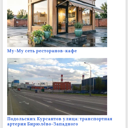
Му-Му сеть ресторанов-кафе
Подольских Курсантов улица: транспортная
артерия Бирюлёво-Западного