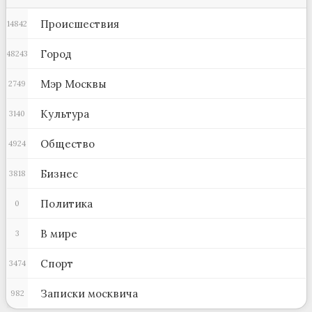
Происшествия
14842
Город
48243
Мэр Москвы
2749
Культура
3140
Общество
4924
Бизнес
3818
Политика
0
В мире
3
Спорт
3474
Записки москвича
982