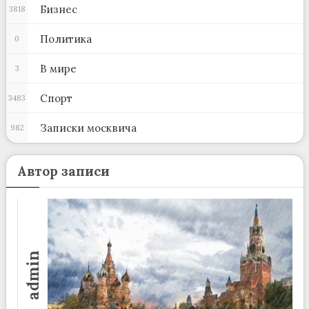
Бизнес
3818
Политика
0
В мире
3
Спорт
3483
Записки москвича
982
Автор записи
admin