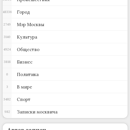
Город
48336
Мэр Москвы
2749
Культура
3140
Общество
4924
Бизнес
3818
Политика
0
В мире
3
Спорт
3482
Записки москвича
982