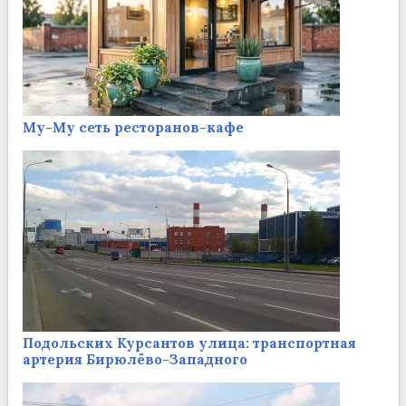
Му-Му сеть ресторанов-кафе
Подольских Курсантов улица: транспортная
артерия Бирюлёво-Западного