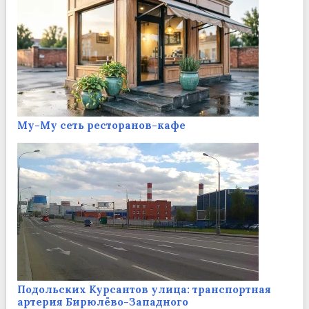
Му-Му сеть ресторанов-кафе
Подольских Курсантов улица: транспортная
артерия Бирюлёво-Западного