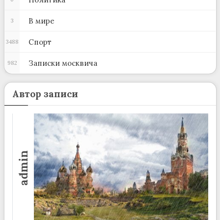
В мире
3
Спорт
3488
Записки москвича
982
Автор записи
admin