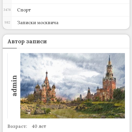
Спорт
3476
Записки москвича
982
Автор записи
admin
Возраст:
40 лет