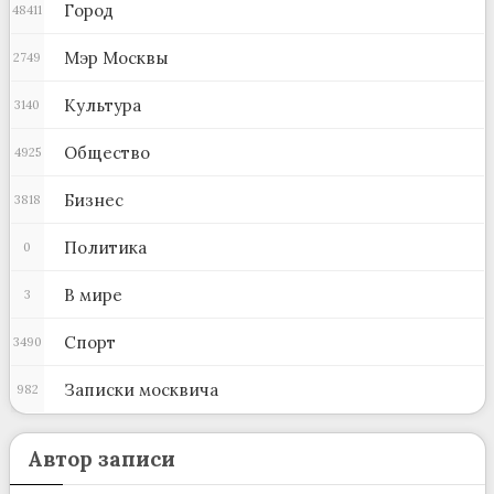
Город
48411
Мэр Москвы
2749
Культура
3140
Общество
4925
Бизнес
3818
Политика
0
В мире
3
Спорт
3490
Записки москвича
982
Автор записи