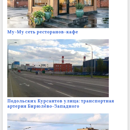
Му-Му сеть ресторанов-кафе
Подольских Курсантов улица: транспортная
артерия Бирюлёво-Западного