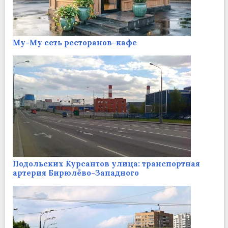
Му-Му сеть ресторанов-кафе
Подольских Курсантов улица: транспортная
артерия Бирюлёво-Западного