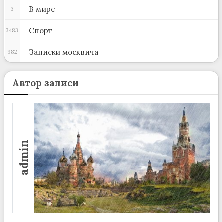
В мире
3
Спорт
3483
Записки москвича
982
Автор записи
admin