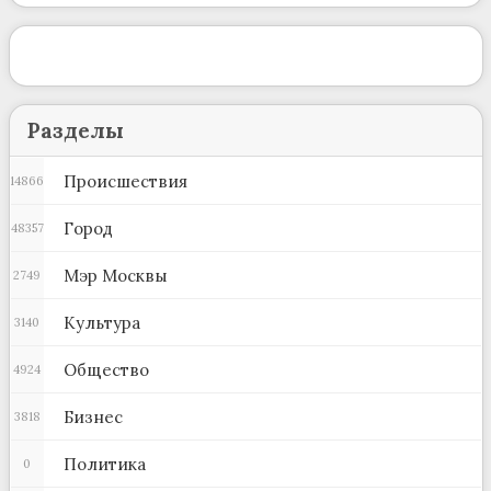
Разделы
Происшествия
14866
Город
48357
Мэр Москвы
2749
Культура
3140
Общество
4924
Бизнес
3818
Политика
0