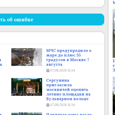
М
ть об ошибке
МЧС предупредило о
жаре до плюс 35
а
градусов в Москве 7
П
а
августа
т
07.08.2026
11:34
Сергунина
пригласила
москвичей оценить
летние площадки на
Бульварном кольце
07.08.2026
11:34
т
Пляжные зоны возле