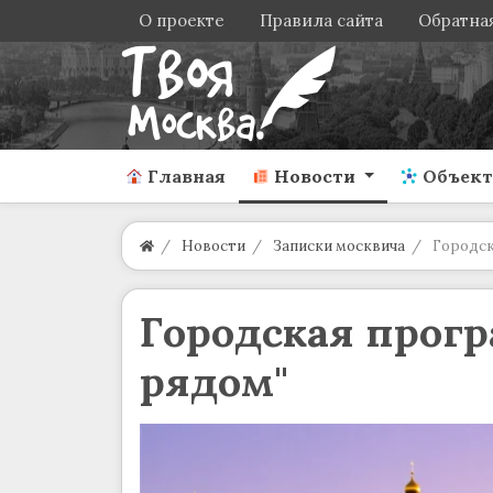
О проекте
Правила сайта
Обратная
Главная
Новости
Объек
Новости
Записки москвича
Городск
Городская прогр
рядом"