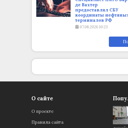
де Вахтер
предоставлял СБУ
координаты нефтяны
терминалов РФ
07.08.2026
10:23
По
О сайте
Попу
О проекте
Правила сайта
лечебн