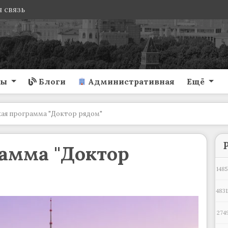
 связь
ты
Блоги
Административная
Ещё
ая программа "Доктор рядом"
амма "Доктор
1485
4831
274