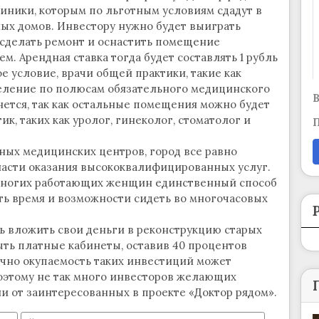
линики, которым по льготным условиям сдадут в
ых домов. Инвестору нужно будет выиграть
 сделать ремонт и оснастить помещение
 Арендная ставка тогда будет составлять 1 рубль
ое условие, врачи общей практики, такие как
селение по полюсам обязательного медицинского
В
нется, так как остальные помещения можно будет
к, таких как уролог, гинеколог, стоматолог и
П
тных медицинских центров, город все равно
ласти оказания высококвалифицированных услуг.
 многих работающих женщин единственный способ
сть время и возможности сидеть во многочасовых
 вложить свои деньги в реконструкцию старых
рыть платные кабинеты, оставив 40 процентов
чно окупаемость таких инвестиций может
 поэтому не так много инвесторов желающих
ии от заинтересованных в проекте «Доктор рядом».