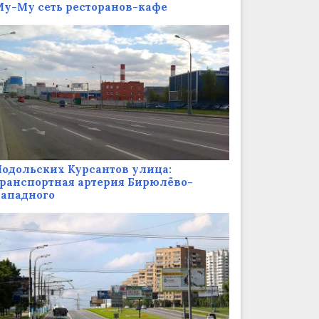
у-Му сеть ресторанов-кафе
одольских Курсантов улица:
ранспортная артерия Бирюлёво-
Западного