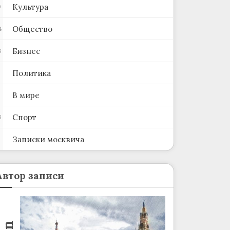
Культура
0
Общество
4
Бизнес
8
Политика
В мире
Спорт
8
Записки москвича
2
Автор записи