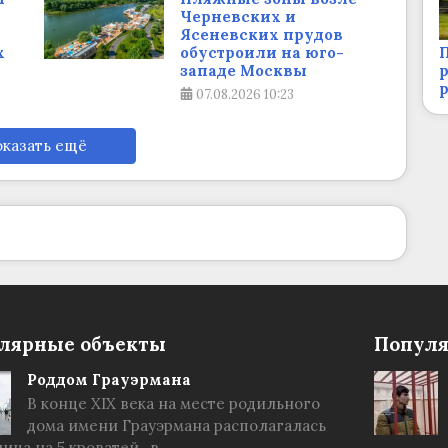
Черневских и
Ясеневских прудов
П
х
обустроили на юго-
р
западе Москвы
07.08.2026
10:23
казать ещё
лярные объекты
Популя
Роддом Грауэрмана
В конце XIX века на месте родильного
дома имени Грауэрмана располагалась
ица на 5 кроватей , в