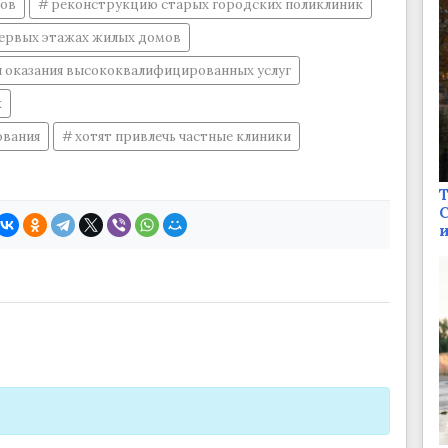
тов
реконструкцию старых городских поликлиник
ервых этажах жилых домов
и оказания высококвалифицированных услуг
к
ования
хотят привлечь частные клиники
Т
С
и