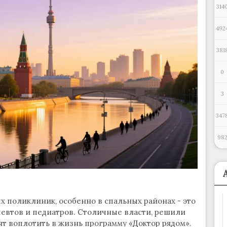
314
492
381
0
3
347
98
 поликлиник, особенно в спальных районах - это
певтов и педиатров. Столичные власти, решили
ят воплотить в жизнь программу «Доктор рядом».