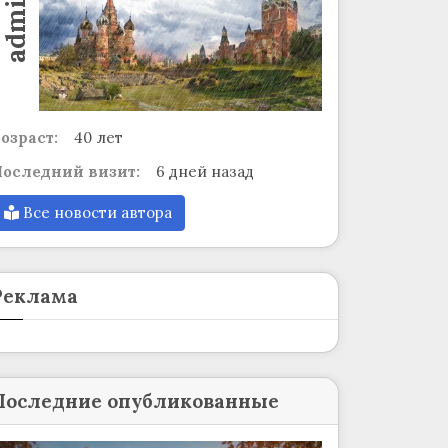
admin
озраст:
40 лет
оследний визит:
6 дней назад
Все новости автора
Реклама
Последние опубликованные