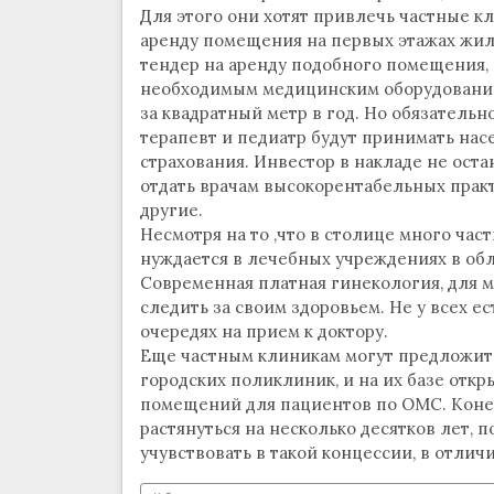
Для этого они хотят привлечь частные к
аренду помещения на первых этажах жил
тендер на аренду подобного помещения,
необходимым медицинским оборудованием.
за квадратный метр в год. Но обязательн
терапевт и педиатр будут принимать на
страхования. Инвестор в накладе не оста
отдать врачам высокорентабельных практи
другие.
Несмотря на то ,что в столице много час
нуждается в лечебных учреждениях в об
Современная платная гинекология, для
следить за своим здоровьем. Не у всех е
очередях на прием к доктору.
Еще частным клиникам могут предложить
городских поликлиник, и на их базе отк
помещений для пациентов по ОМС. Коне
растянуться на несколько десятков лет,
учувствовать в такой концессии, в отлич