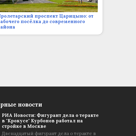
ролетарский проспект Царицыно: от
абочего посёлка до современного
района
рные новости
РИА Новости: Фигурант дела о теракте
в "Крокусе" Курбонов работал на
стройке в Москве
Двенадцатый фигурант дела о теракте в