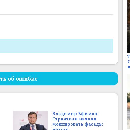
Т
С
и
ть об ошибке
Владимир Ефимов:
Строители начали
монтировать фасады
нового