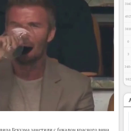
314
492
381
0
3
348
98
вида Бекхэма заметили с бокалом красного вина