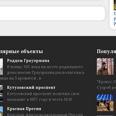
П
р
лярные объекты
Популя
Роддом Грауэрмана
В конце XIX века на месте родильного
дома имени Грауэрмана располагалась
ица на 5 кроватей , в
"Крокус 
Кутузовский проспект
Сухроб р
Кутузовский проспект получил свое
название в 1957 году в честь М.И.
Красная Пресня
Красной, или революционной Пресня