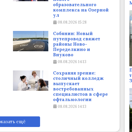
М
образовательного
комплекса на Озерной
ул
08.08.2026
15:28
Собянин: Новый
путепровод свяжет
районы Ново-
Переделкино и
Внуково
08.08.2026
14:13
П
Сохраняя зрение:
т
столичный колледж
выпускает
востребованных
специалистов в сфере
офтальмологии
08.08.2026
14:13
казать ещё