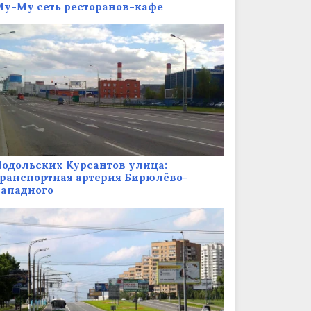
у-Му сеть ресторанов-кафе
одольских Курсантов улица:
ранспортная артерия Бирюлёво-
Западного