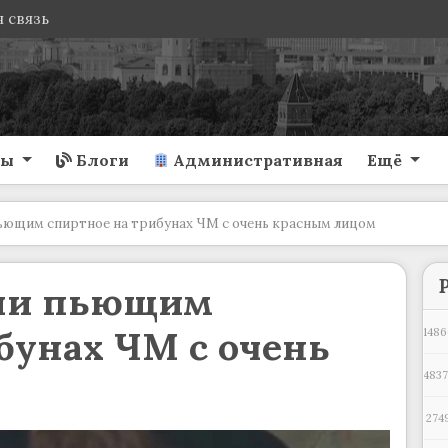
 связь
ты
Блоги
Административная
Ещё
ьющим спиртное на трибунах ЧМ с очень красным лицом
или пьющим
бунах ЧМ с очень
1486
4837
274