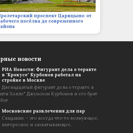
ролетарский проспект Царицыно: от
абочего посёлка до современного
района
рные новости
РИА Новости: Фигурант дела о теракте
в "Крокусе" Курбонов работал на
стройке в Москве
Двенадцатый фигурант дела о теракте в
Сити Холле" Джумохон Курбонов и его брат
абот
Московские развлечения для пар
Свидание – это всегда что-то волнующее,
интересное и захватывающее.