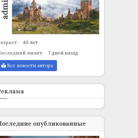
admin
озраст:
40 лет
оследний визит:
7 дней назад
Все новости автора
Реклама
Последние опубликованные