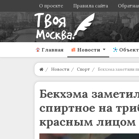
О проекте
Правила сайта
Обратная
Главная
Новости
Объек
Новости
Спорт
Бекхэма заметили п
Бекхэма замет
спиртное на три
красным лицом