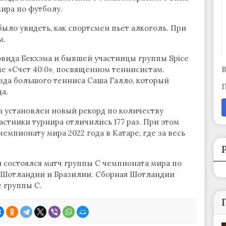
ира по футболу.
ыло увидеть, как спортсмен пьет алкоголь. При
м.
Дэвида Бекхэма и бывшей участницы группы Spice
В
ме «Счет 40:0», посвященном теннисистам.
зда большого тенниса Саша Галло, который
П
а.
а установлен новый рекорд по количеству
астники турнира отличились 177 раз. При этом
пионату мира 2022 года в Катаре, где за весь
и состоялся матч группы С чемпионата мира по
е Шотландии и Бразилии. Сборная Шотландии
е группы С.