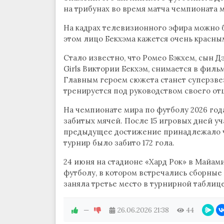
на трибунах во время матча чемпионата м
На кадрах телевизионного эфира можно б
этом лицо Бекхэма кажется очень красны
Стало известно, что Ромео Бэкхем, сын 
Girls Виктории Бекхэм, снимается в филь
Главным героем сюжета станет суперзве
тренируется под руководством своего отц
На чемпионате мира по футболу 2026 год
забитых мячей. После 15 игровых дней уч
предыдущее достижение принадлежало чем
турнир было забито 172 гола.
24 июня на стадионе «Хард Рок» в Майам
футболу, в котором встречались сборны
заняла третье место в турнирной таблиц
—
26.06.2026
21:38
44