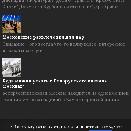
Двенадцатый фигурант дела о теракте в "Крокус Сити
Холле" Джумохон Курбонов и его брат Сухроб работ
Московские развлечения для пар
Свидание – это всегда что-то волнующее, интересное
и захватывающее.
Куда можно уехать с Белорусского вокзала
Москвы?
Белорусский вокзал Москвы находится на одноимённой
станции метро кольцевой и Замоскворецкой линии.
Твоя Москва
© 2026
> Используя этот сайт, вы соглашаетесь с тем, что