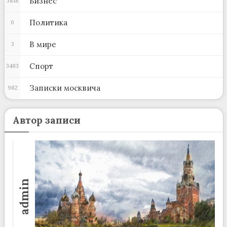
Бизнес
3818
Политика
0
В мире
3
Спорт
3483
Записки москвича
982
Автор записи
admin