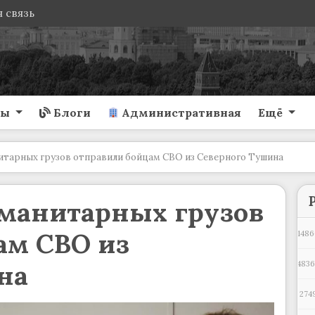
 связь
ты
Блоги
Административная
Ещё
нитарных грузов отправили бойцам СВО из Северного Тушина
уманитарных грузов
ам СВО из
1486
на
483
274