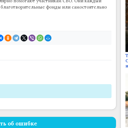
лярно помогают участникам СВО. Они каждый
 благотворительные фонды или самостоятельно
Т
С
и
ть об ошибке