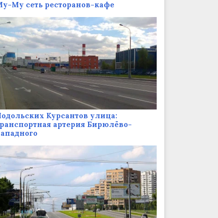
у-Му сеть ресторанов-кафе
одольских Курсантов улица:
ранспортная артерия Бирюлёво-
Западного