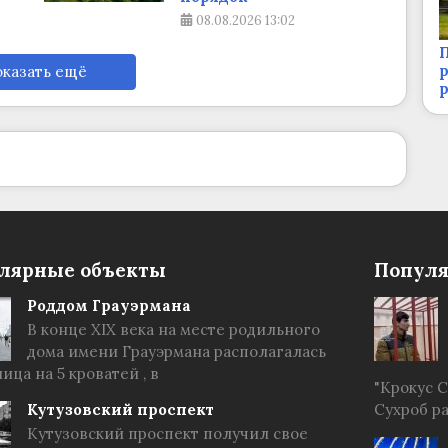
08.08.2026
13:02
П
р
казать ещё
лярные объекты
Популя
Роддом Грауэрмана
В конце XIX века на месте родильного
дома имени Грауэрмана располагалась
ица на 5 кроватей , в
"Крокус 
Кутузовский проспект
Сухроб р
Кутузовский проспект получил свое