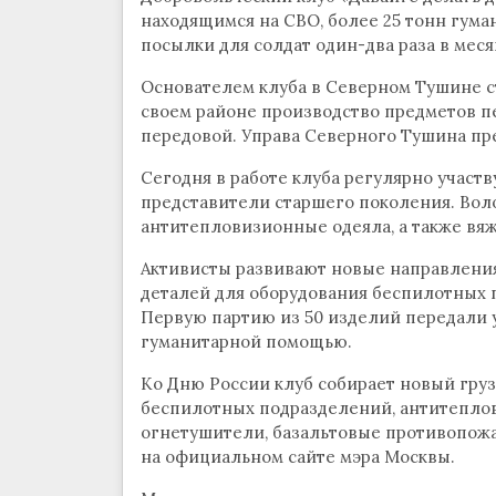
находящимся на СВО, более 25 тонн гум
посылки для солдат один-два раза в меся
Основателем клуба в Северном Тушине ст
своем районе производство предметов п
передовой. Управа Северного Тушина пр
Сегодня в работе клуба регулярно участв
представители старшего поколения. Вол
антитепловизионные одеяла, а также вя
Активисты развивают новые направления
деталей для оборудования беспилотных 
Первую партию из 50 изделий передали у
гуманитарной помощью.
Ко Дню России клуб собирает новый груз
беспилотных подразделений, антитепло
огнетушители, базальтовые противопожа
на официальном сайте мэра Москвы.