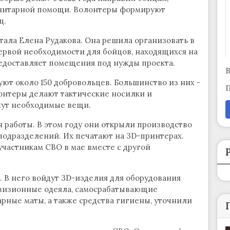
анитарной помощи. Волонтеры формируют
ц.
ала Елена Рудакова. Она решила организовать в
ервой необходимости для бойцов, находящихся на
едоставляет помещения под нужды проекта.
В
уют около 150 добровольцев. Большинство из них -
П
онтеры делают тактические носилки и
жут необходимые вещи.
 работы. В этом году они открыли производство
подразделений. Их печатают на 3D-принтерах.
частникам СВО в мае вместе с другой
. В него войдут 3D-изделия для оборудования
визионные одеяла, самосрабатывающие
рные маты, а также средства гигиены, уточнили