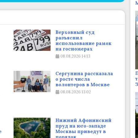
М
Верховный суд
разъяснил
использование рамок
на госномерах
08.08.2026
14:13
П
Сергунина рассказала
т
о росте числа
волонтеров в Москве
08.08.2026
13:02
е
Нижний Афонинский
пруд на юго-западе
е
Москвы приведут в
порядок