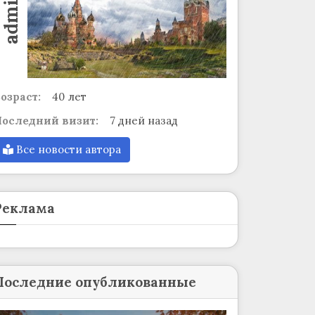
admin
озраст:
40 лет
оследний визит:
7 дней назад
Все новости автора
Реклама
Последние опубликованные