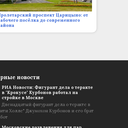
ролетарский проспект Царицыно: от
абочего посёлка до современного
района
рные новости
РИА Новости: Фигурант дела о теракте
в "Крокусе" Курбонов работал на
стройке в Москве
Двенадцатый фигурант дела о теракте в
Сити Холле" Джумохон Курбонов и его брат
абот
Московские развлечения для пар