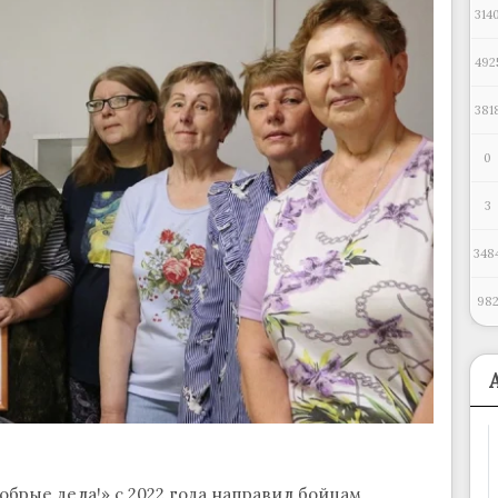
314
492
381
0
3
348
98
брые дела!» с 2022 года направил бойцам,