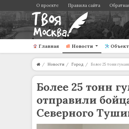
О проекте
Правила сайта
Обратная
Главная
Новости
Объек
Новости
Город
Более 25 тонн гума
Более 25 тонн г
отправили бойц
Северного Туши