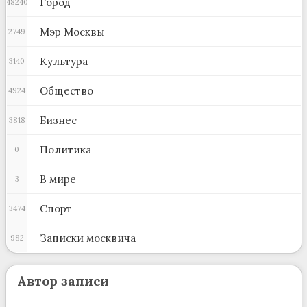
Город
48240
Мэр Москвы
2749
Культура
3140
Общество
4924
Бизнес
3818
Политика
0
В мире
3
Спорт
3474
Записки москвича
982
Автор записи