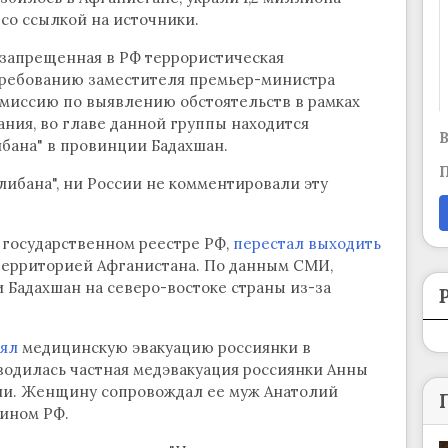
со ссылкой на источники.
 (запрещенная в РФ террористическая
требованию заместителя премьер-министра
омиссию по выявлению обстоятельств в рамках
ния, во главе данной группы находится
В
бана" в провинции Бадахшан.
П
ибана", ни России не комментировали эту
в государственном реестре РФ,
перестал выходить
д территорией Афганистана. По данным СМИ,
 Бадахшан на северо-востоке страны из-за
ял
медицинскую эвакуацию россиянки в
водилась частная медэвакуация россиянки Анны
ии. Женщину сопровождал ее муж Анатолий
нином РФ.