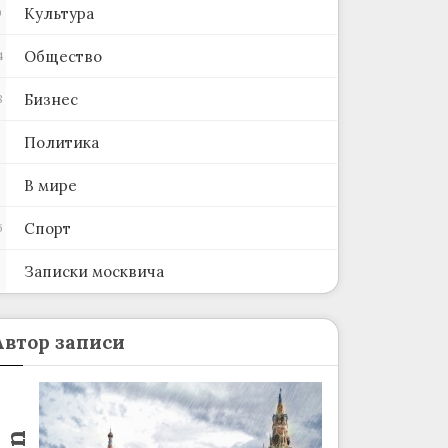
Культура
0
Общество
4
Бизнес
8
Политика
В мире
Спорт
6
Записки москвича
2
Автор записи