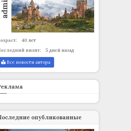
admin
озраст:
40 лет
оследний визит:
5 дней назад
Все новости автора
Реклама
Последние опубликованные