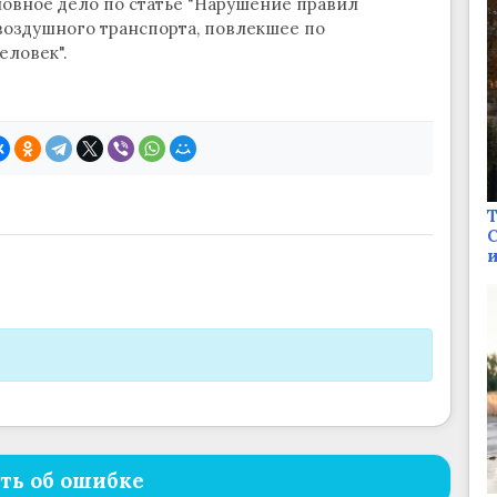
овное дело по статье "Нарушение правил
воздушного транспорта, повлекшее по
еловек".
Т
С
и
ть об ошибке