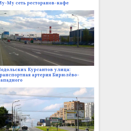
у-Му сеть ресторанов-кафе
одольских Курсантов улица:
ранспортная артерия Бирюлёво-
Западного