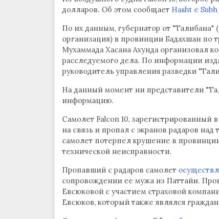
долларов. Об этом сообщает
Hasht e Subh
По их данным, губернатор от "Талибана"
организация) в провинции Бадахшан по 
Мухаммада Хасана Ахунда организовал к
расследуемого дела. По информации изда
руководитель управления разведки "Тали
На данный момент ни представители "Тал
информацию.
Самолет Falcon 10, зарегистрированный 
на связь и пропал с экранов радаров на
самолет потерпел крушение в провинции
технической неисправности.
Пропавший с радаров самолет
осуществл
сопровождении ее мужа из Паттайи. Про
Евсюковой с участием страховой компан
Евсюков, который также являлся гражда