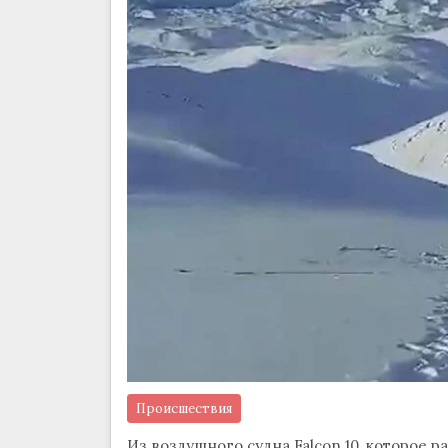
Происшествия
Из воздушного судна Falcon 10, которое р