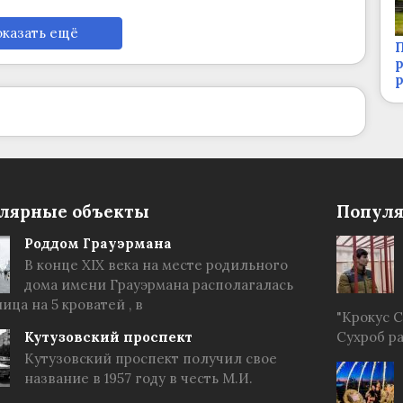
казать ещё
П
р
лярные объекты
Популя
Роддом Грауэрмана
В конце XIX века на месте родильного
дома имени Грауэрмана располагалась
ица на 5 кроватей , в
"Крокус 
Кутузовский проспект
Сухроб р
Кутузовский проспект получил свое
название в 1957 году в честь М.И.