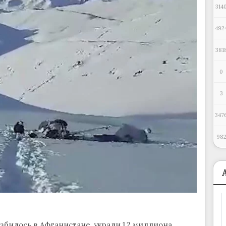
314
492
381
0
3
347
98
азбилось в Афганистане, украли 1,2 миллиона