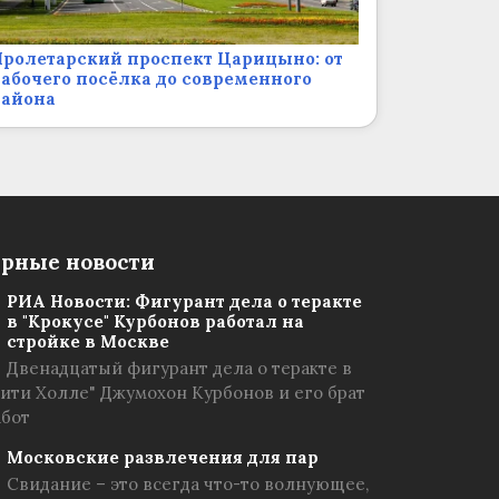
ролетарский проспект Царицыно: от
абочего посёлка до современного
района
рные новости
РИА Новости: Фигурант дела о теракте
в "Крокусе" Курбонов работал на
стройке в Москве
Двенадцатый фигурант дела о теракте в
Сити Холле" Джумохон Курбонов и его брат
абот
Московские развлечения для пар
Свидание – это всегда что-то волнующее,