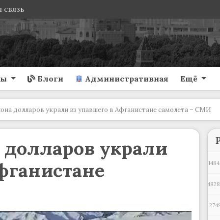
 связь
ты
Блоги
Административная
Ещё
она долларов украли из упавшего в Афганистане самолета – СМИ
 долларов украли
фганистане
1484
482
274