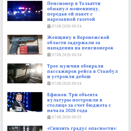
Пенсионер в Тольятти
обманул мошенницу,
передав ей пакет с
нарезанной газетой
07.08.2026
00:34
Женщину в Воронежской
области задержали за
нападения на пенсионерок
07.08.2026
00:34
Трое мужчин обокрали
пассажиров рейса в Стамбул
и устроили дебош
07.08.2026
00:34
Ефимов: Три объекта
культуры построили в
столице за счет бюджета с
начала 2026 года
07.08.2026
00:33
«Снизить градус опасности»: