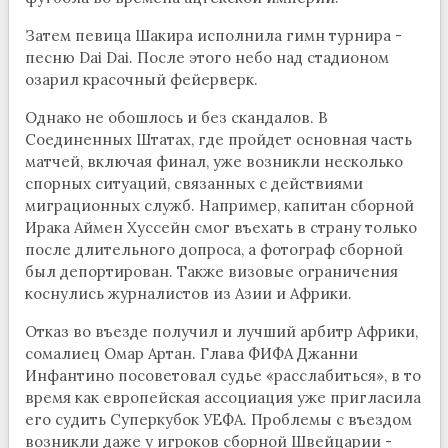
Затем певица Шакира исполнила гимн турнира -
песню Dai Dai. После этого небо над стадионом
озарил красочный фейерверк.
Однако не обошлось и без скандалов. В
Соединенных Штатах, где пройдет основная часть
матчей, включая финал, уже возникли несколько
спорных ситуаций, связанных с действиями
миграционных служб. Например, капитан сборной
Ирака Аймен Хуссейн смог въехать в страну только
после длительного допроса, а фотограф сборной
был депортирован. Также визовые ограничения
коснулись журналистов из Азии и Африки.
Отказ во въезде получил и лучший арбитр Африки,
сомалиец Омар Артан. Глава ФИФА Джанни
Инфантино посоветовал судье «расслабиться», в то
время как европейская ассоциация уже пригласила
его судить Суперкубок УЕФА. Проблемы с въездом
возникли даже у игроков сборной Швейцарии -