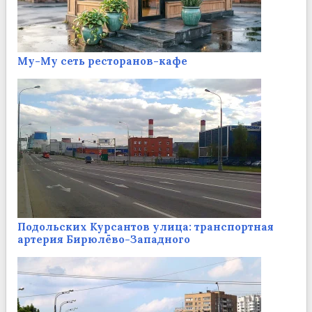
Му-Му сеть ресторанов-кафе
Подольских Курсантов улица: транспортная
артерия Бирюлёво-Западного