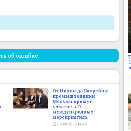
ть об ошибке
Т
С
и
От Индии до Бахрейна:
промышленники
Москвы примут
й
участие в 17
международных
мероприятиях
06.08.2026
14:45