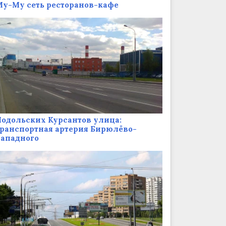
у-Му сеть ресторанов-кафе
одольских Курсантов улица:
ранспортная артерия Бирюлёво-
Западного