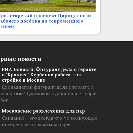
ролетарский проспект Царицыно: от
абочего посёлка до современного
района
рные новости
РИА Новости: Фигурант дела о теракте
в "Крокусе" Курбонов работал на
стройке в Москве
Двенадцатый фигурант дела о теракте в
Сити Холле" Джумохон Курбонов и его брат
абот
Московские развлечения для пар
Свидание – это всегда что-то волнующее,
интересное и захватывающее.