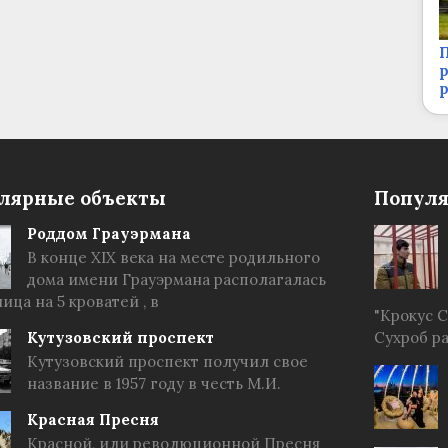
П
р
лярные объекты
Популя
Роддом Грауэрмана
В конце XIX века на месте родильного
дома имени Грауэрмана располагалась
ица на 5 кроватей , в
"Крокус 
Кутузовский проспект
Сухроб р
Кутузовский проспект получил свое
название в 1957 году в честь М.И.
Красная Пресня
Красной, или революционной Пресня