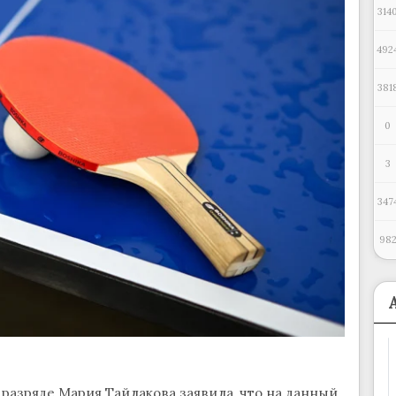
314
492
381
0
3
347
98
разряде Мария Тайлакова заявила, что на данный