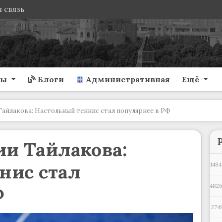
 связь
ты
Блоги
Административная
Ещё
айлакова: Настольный теннис стал популярнее в РФ
и Тайлакова:
нис стал
1484
Ф
4826
274