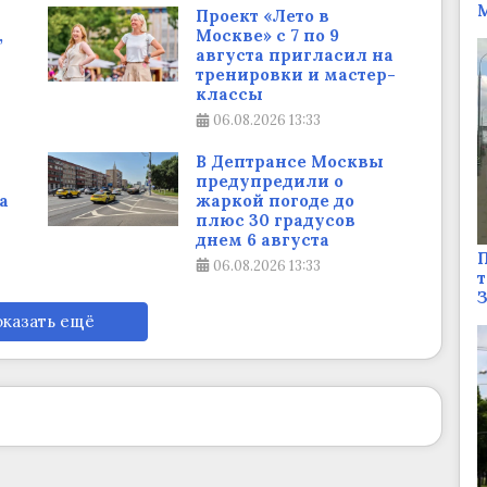
М
Проект «Лето в
,
Москве» с 7 по 9
августа пригласил на
тренировки и мастер-
классы
06.08.2026
13:33
В Дептрансе Москвы
предупредили о
а
жаркой погоде до
плюс 30 градусов
днем 6 августа
П
06.08.2026
13:33
т
казать ещё