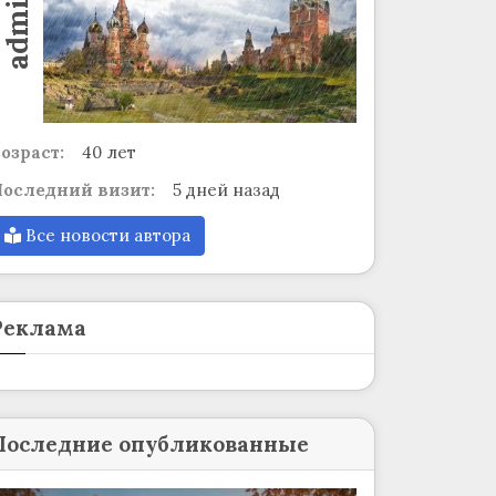
admin
озраст:
40 лет
оследний визит:
5 дней назад
Все новости автора
Реклама
Последние опубликованные