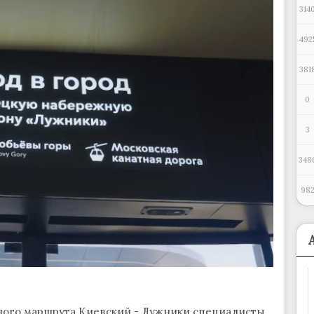
314
492
381
0
3
348
98
ного маршрута Киевский - Лужники специалисты