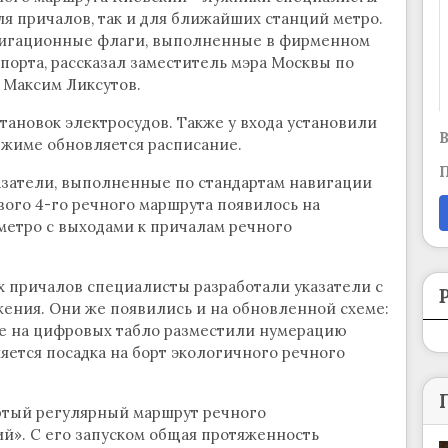
ля причалов, так и для ближайших станций метро.
вигационные флаги, выполненные в фирменном
порта, рассказал заместитель мэра Москвы по
 Максим Ликсутов.
ановок электросудов. Также у входа установили
В
ежиме обновляется расписание.
П
казатели, выполненные по стандартам навигации
ого 4-го речного маршрута появилось на
метро с выходами к причалам речного
х причалов специалисты разработали указатели с
ния. Они же появились и на обновленной схеме:
же на цифровых табло разместили нумерацию
яется посадка на борт экологичного речного
ертый регулярный маршрут речного
й». С его запуском общая протяженность