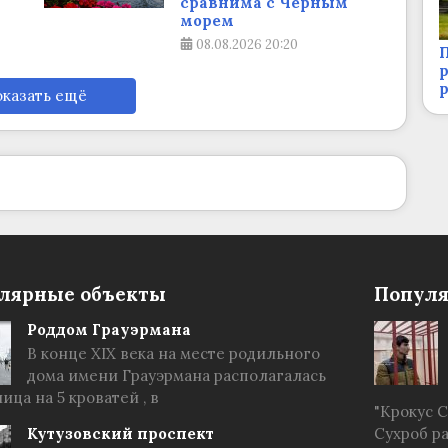
сравнима с Черным
морем
08.08.2026
20:20
П
р
казать ещё
лярные объекты
Популя
Роддом Грауэрмана
В конце XIX века на месте родильного
дома имени Грауэрмана располагалась
ица на 5 кроватей , в
"Крокус 
Кутузовский проспект
Сухроб р