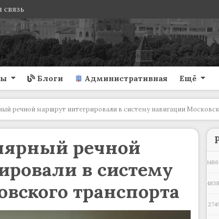
 связь
ты
Блоги
Административная
Ещё
ный речной маршрут интегрировали в систему навигации Московс
лярный речной
ировали в систему
1486
овского транспорта
483
274