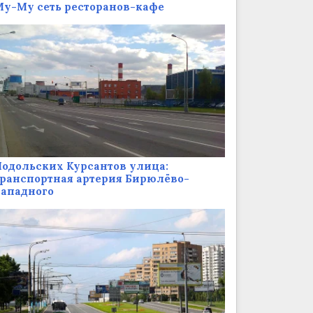
у-Му сеть ресторанов-кафе
одольских Курсантов улица:
ранспортная артерия Бирюлёво-
Западного