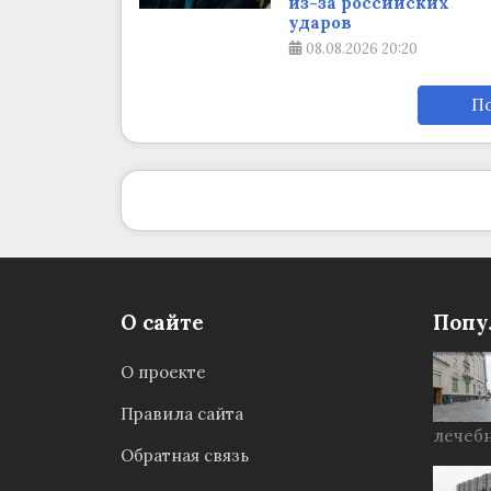
из-за российских
ударов
08.08.2026
20:20
По
О сайте
Попу
О проекте
Правила сайта
лечебн
Обратная связь