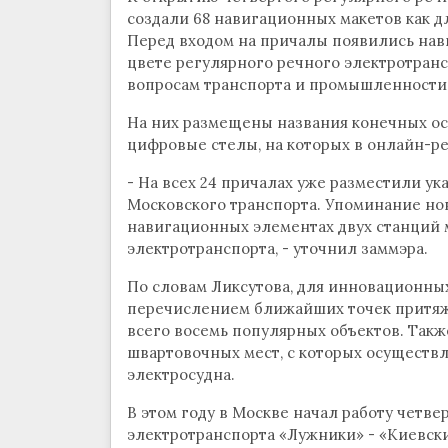
создали 68 навигационных макетов как д
Перед входом на причалы появились на
цвете регулярного речного электротранс
вопросам транспорта и промышленности
На них размещены названия конечных ост
цифровые стелы, на которых в онлайн-р
- На всех 24 причалах уже разместили у
Московского транспорта. Упоминание нов
навигационных элементах двух станций 
электротранспорта, - уточнил заммэра.
По словам Ликсутова, для инновационны
перечислением ближайших точек притяже
всего восемь популярных объектов. Так
швартовочных мест, с которых осуществл
электросудна.
В этом году в Москве начал работу четв
электротранспорта «Лужники» - «Киевски