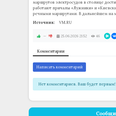
маршрутов электросудов в столице дости
работают причалы «Лужники» и «Киевски
речными маршрутами. В дальнейшем на м
Источник:
VM.RU
—
25.06.2026
21:52
46
Комментарии
Написать комментарий
Нет комментариев. Ваш будет первым!
Сообщи