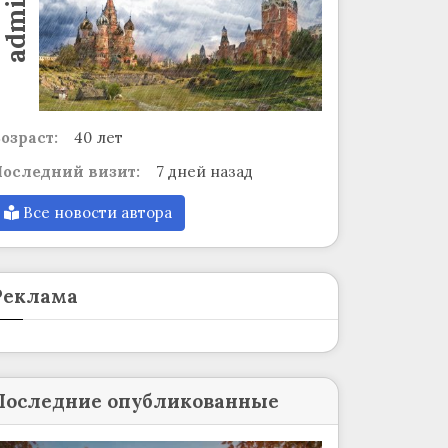
admin
озраст:
40 лет
оследний визит:
7 дней назад
Все новости автора
Реклама
Последние опубликованные