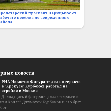
ролетарский проспект Царицыно: от
абочего посёлка до современного
района
рные новости
РИА Новости: Фигурант дела о теракте
в "Крокусе" Курбонов работал на
стройке в Москве
Двенадцатый фигурант дела о теракте в
Сити Холле" Джумохон Курбонов и его брат
абот