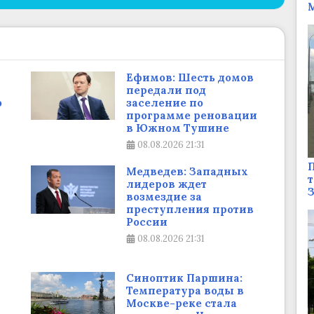
М
Ефимов: Шесть домов
передали под
о
заселение по
программе реновации
в Южном Тушине
08.08.2026
21:31
П
Медведев: Западных
т
лидеров ждет
возмездие за
преступления против
России
08.08.2026
21:31
Синоптик Паршина:
Температура воды в
Москве-реке стала