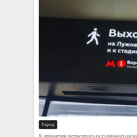
Город
К открытию четвертого регулярного реч