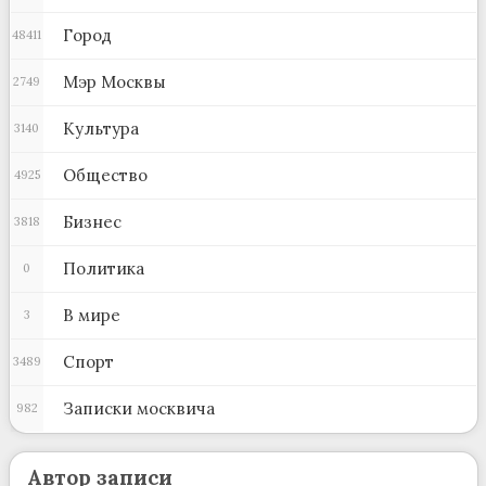
Город
48411
Мэр Москвы
2749
Культура
3140
Общество
4925
Бизнес
3818
Политика
0
В мире
3
Спорт
3489
Записки москвича
982
Автор записи