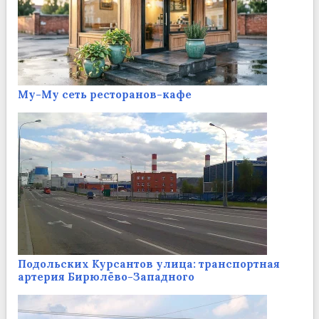
Му-Му сеть ресторанов-кафе
Подольских Курсантов улица: транспортная
артерия Бирюлёво-Западного