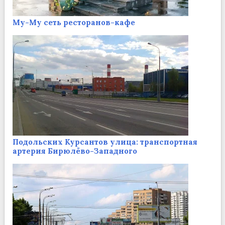
Му-Му сеть ресторанов-кафе
Подольских Курсантов улица: транспортная
артерия Бирюлёво-Западного