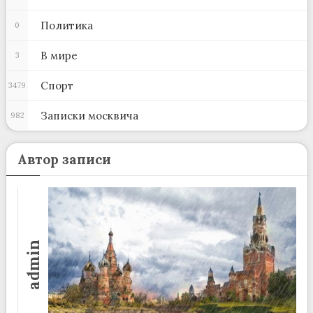
Политика
0
В мире
3
Спорт
3479
Записки москвича
982
Автор записи
admin