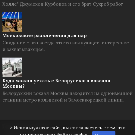
Холле" Джумохон Курбонов и его брат Сухроб работ
Московские развлечения для пар
Свидание – это всегда что-то волнующее, интересное
и захватывающее.
Куда можно уехать с Белорусского вокзала
Москвы?
Белорусский вокзал Москвы находится на одноимённой
станции метро кольцевой и Замоскворецкой линии.
Твоя Москва
© 2026
> Используя этот сайт, вы соглашаетесь с тем, что
мы используем файлы cookie.