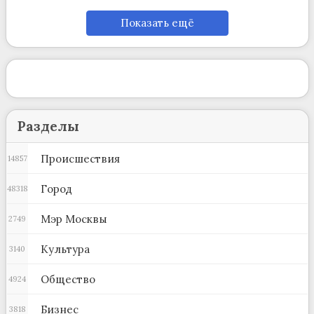
Показать ещё
Разделы
Происшествия
14857
Город
48318
Мэр Москвы
2749
Культура
3140
Общество
4924
Бизнес
3818