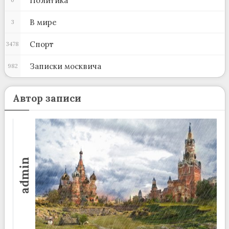
Политика
В мире
3
Спорт
3478
Записки москвича
982
Автор записи
admin