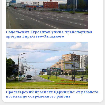
Подольских Курсантов улица: транспортная
артерия Бирюлёво-Западного
Пролетарский проспект Царицыно: от рабочего
посёлка до современного района