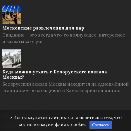
Московские развлечения для пар
Свидание – это всегда что-то волнующее, интересное
и захватывающее.
Куда можно уехать с Белорусского вокзала
Москвы?
Белорусский вокзал Москвы находится на одноимённой
станции метро кольцевой и Замоскворецкой линии.
Твоя Москва
© 2026
> Используя этот сайт, вы соглашаетесь с тем, что
мы используем файлы cookie.
Согласен
О проекте
Правила сайта
Обратная связь