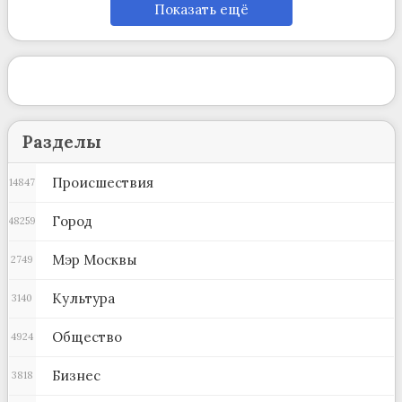
Показать ещё
Разделы
Происшествия
14847
Город
48259
Мэр Москвы
2749
Культура
3140
Общество
4924
Бизнес
3818