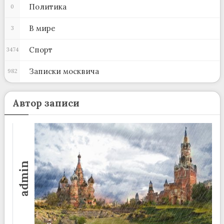
Политика
0
В мире
3
Спорт
3474
Записки москвича
982
Автор записи
admin