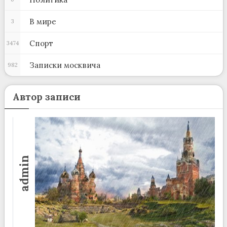
В мире
3
Спорт
3474
Записки москвича
982
Автор записи
admin