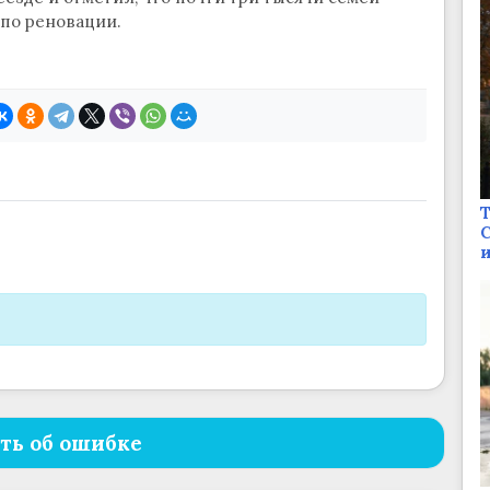
по реновации.
Т
С
и
ть об ошибке