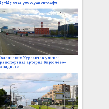
у-Му сеть ресторанов-кафе
одольских Курсантов улица:
ранспортная артерия Бирюлёво-
Западного