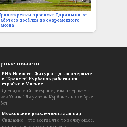
ролетарский проспект Царицыно: от
абочего посёлка до современного
района
рные новости
РИА Новости: Фигурант дела о теракте
в "Крокусе" Курбонов работал на
стройке в Москве
Двенадцатый фигурант дела о теракте в
Сити Холле" Джумохон Курбонов и его брат
абот
Московские развлечения для пар
Свидание – это всегда что-то волнующее,
интересное и захватывающее.