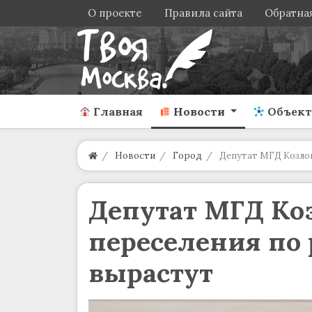
О проекте
Правила сайта
Обратная
Главная
Новости
Объек
Новости
Город
Депутат МГД Козлов
Депутат МГД Ко
переселения по 
вырастут