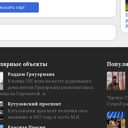
казать ещё
П
р
лярные объекты
Популя
Роддом Грауэрмана
В конце XIX века на месте родильного
дома имени Грауэрмана располагалась
ица на 5 кроватей , в
"Крокус 
Кутузовский проспект
Сухроб р
Кутузовский проспект получил свое
название в 1957 году в честь М.И.
Красная Пресня