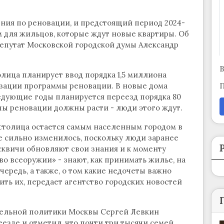
ния по реновации, и предстоящий период 2024-
 для жильцов, которые ждут новые квартиры. Об
 депутат Московской городской думы Александр
В
олица планирует ввод порядка 1,5 миллиона
изации программы реновации. В новые дома
П
ледующие годы планируется переезд порядка 80
мпы реновации должны расти - люди этого ждут.
 столица остается самым населенным городом в
е сильно изменилось, поскольку люди заранее
сквичи обновляют свои знания и к моменту
о всеоружии» - знают, как принимать жилье, на
ередь, а также, о том какие недочеты важно
вить их, передает агентство городских новостей
тельной политики Москвы Сергей Левкин
еезде и отметил, что почти три тысячи семей