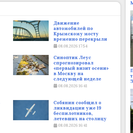
М
Движение
автомобилей по
Крымскому мосту
временно перекрыли
08.08.2026
17:54
Синоптик Леус
спрогнозировал
«первый визит осени»
П
в Москву на
т
следующей неделе
08.08.2026
16:41
В
Собянин сообщил о
ликвидации уже 19
беспилотников,
летевших на столицу
08.08.2026
16:41