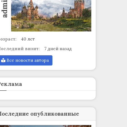
admin
озраст:
40 лет
оследний визит:
7 дней назад
Все новости автора
Реклама
Последние опубликованные