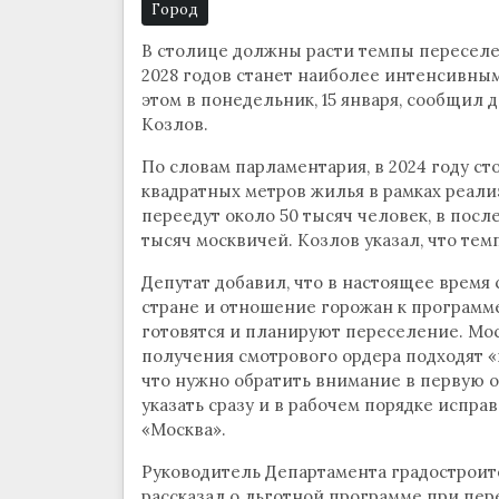
Город
В столице должны расти темпы переселе
2028 годов станет наиболее интенсивным
этом в понедельник, 15 января, сообщил
Козлов.
По словам парламентария, в 2024 году ст
квадратных метров жилья в рамках реал
переедут около 50 тысяч человек, в пос
тысяч москвичей. Козлов указал, что те
Депутат добавил, что в настоящее время
стране и отношение горожан к программ
готовятся и планируют переселение. Мо
получения смотрового ордера подходят «в
что нужно обратить внимание в первую оч
указать сразу и в рабочем порядке испра
«Москва».
Руководитель Департамента градострои
рассказал о льготной программе при пер