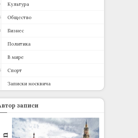
Культура
0
Общество
5
Бизнес
8
Политика
В мире
Спорт
5
Записки москвича
2
Автор записи