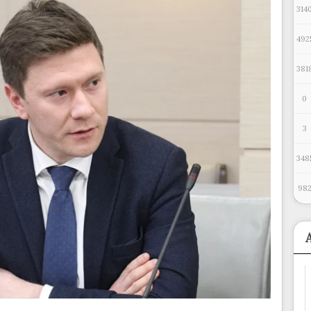
314
492
381
0
3
348
98