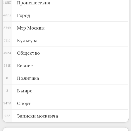
Происшествия
14857
Город
48312
Мэр Москвы
2749
Культура
3140
Общество
4924
Бизнес
3818
Политика
0
В мире
3
Спорт
3478
Записки москвича
982