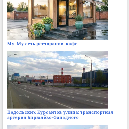
Му-Му сеть ресторанов-кафе
Подольских Курсантов улица: транспортная
артерия Бирюлёво-Западного