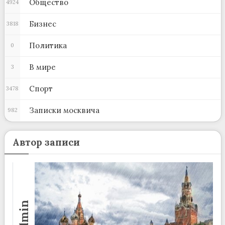
Общество
4924
Бизнес
3818
Политика
0
В мире
3
Спорт
3478
Записки москвича
982
Автор записи
admin