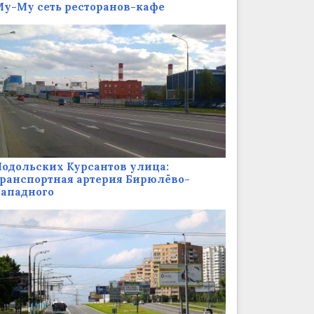
у-Му сеть ресторанов-кафе
одольских Курсантов улица:
ранспортная артерия Бирюлёво-
Западного