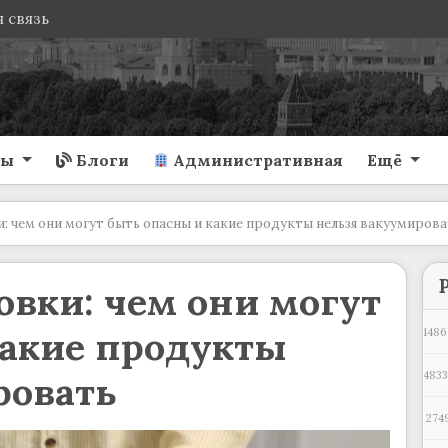
 связь
ты
Блоги
Административная
Ещё
: чем они могут быть опасны и какие продукты нельзя вакуумирова
вки: чем они могут
какие продукты
1486
ровать
483
274