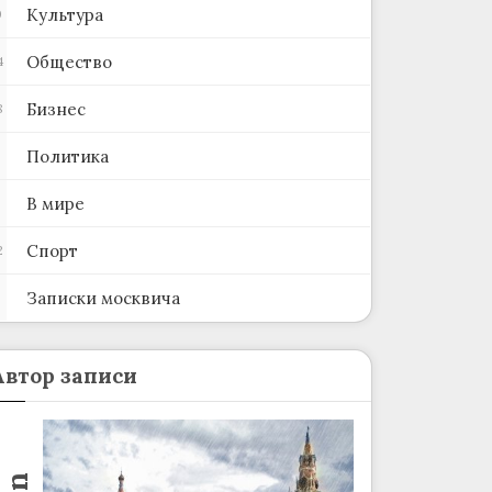
Культура
0
Общество
4
Бизнес
8
Политика
В мире
Спорт
2
Записки москвича
2
Автор записи