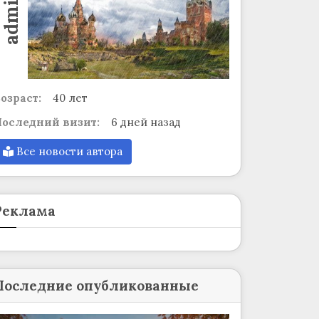
admin
озраст:
40 лет
оследний визит:
6 дней назад
Все новости автора
Реклама
Последние опубликованные