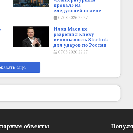
провал» на
следующей неделе
07.08.2026
22:27
ь
Илон Маск не
разрешил Киеву
использовать Starlink
для ударов по России
07.08.2026
22:27
казать ещё
лярные объекты
Популя