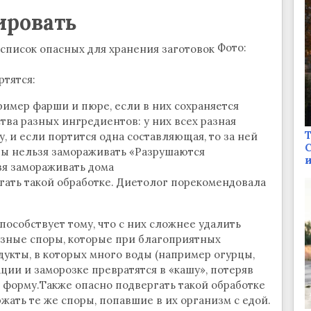
ировать
Фото:
ртятся:
имер фарши и пюре, если в них сохраняется
ва разных ингредиентов: у них всех разная
Т
у, и если портится одна составляющая, то за ней
С
ты нельзя замораживать «Разрушаются
и
зя замораживать дома
гать такой обработке. Диетолог порекомендовала
способствует тому, что с них сложнее удалить
азные споры, которые при благоприятных
дукты, в которых много воды (например огурцы,
ации и заморозке превратятся в «кашу», потеряв
и форму.Также опасно подвергать такой обработке
жать те же споры, попавшие в их организм с едой.