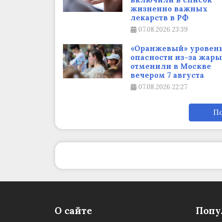
жизненно важных
лекарств в РФ
07.08.2026
23:39
«Оранжевый» уровен
опасности из-за жары
отменили в Москве
вечером 7 августа
07.08.2026
22:27
По
О сайте
Попу