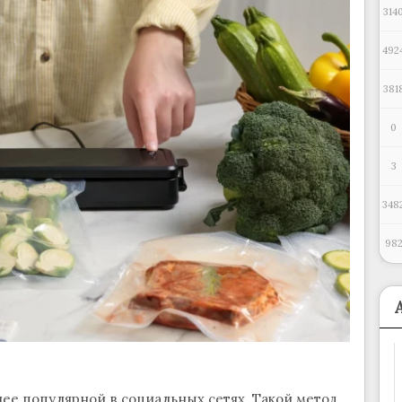
314
492
381
0
3
348
98
лее популярной в социальных сетях. Такой метод