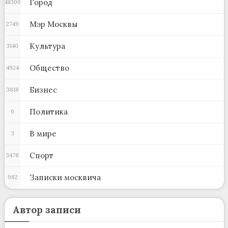
Город
48300
Мэр Москвы
2749
Культура
3140
Общество
4924
Бизнес
3818
Политика
0
В мире
3
Спорт
3478
Записки москвича
982
Автор записи