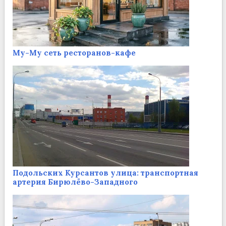
Му-Му сеть ресторанов-кафе
Подольских Курсантов улица: транспортная
артерия Бирюлёво-Западного