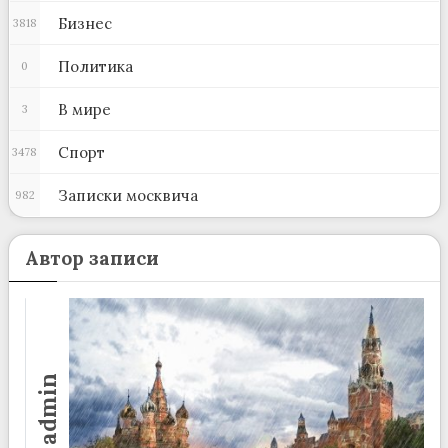
Бизнес
3818
Политика
0
В мире
3
Спорт
3478
Записки москвича
982
Автор записи
admin