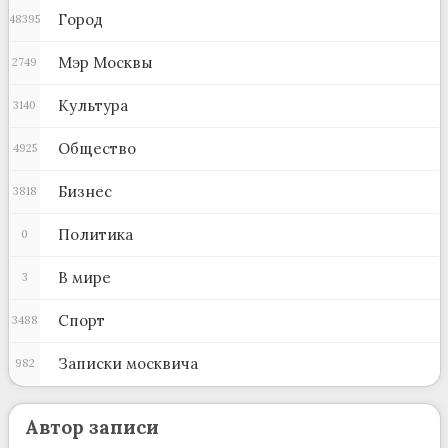
Город
48395
Мэр Москвы
2749
Культура
3140
Общество
4925
Бизнес
3818
Политика
0
В мире
3
Спорт
3488
Записки москвича
982
Автор записи