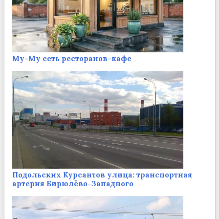
Му-Му сеть ресторанов-кафе
Подольских Курсантов улица: транспортная
артерия Бирюлёво-Западного