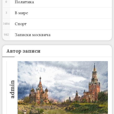
Политика
0
В мире
3
Спорт
3484
Записки москвича
982
Автор записи
admin