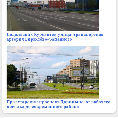
Подольских Курсантов улица: транспортная
артерия Бирюлёво-Западного
Пролетарский проспект Царицыно: от рабочего
посёлка до современного района