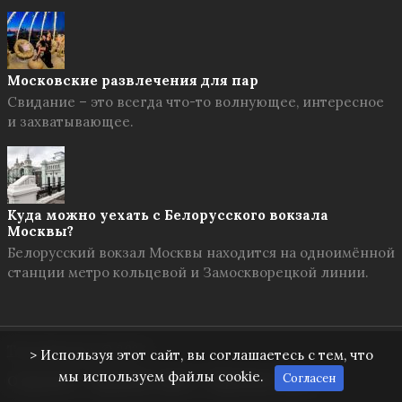
Московские развлечения для пар
Свидание – это всегда что-то волнующее, интересное
и захватывающее.
Куда можно уехать с Белорусского вокзала
Москвы?
Белорусский вокзал Москвы находится на одноимённой
станции метро кольцевой и Замоскворецкой линии.
Твоя Москва
© 2026
> Используя этот сайт, вы соглашаетесь с тем, что
мы используем файлы cookie.
Согласен
О проекте
Правила сайта
Обратная связь