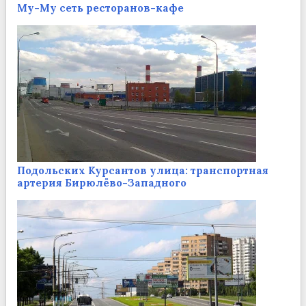
Му-Му сеть ресторанов-кафе
Подольских Курсантов улица: транспортная
артерия Бирюлёво-Западного